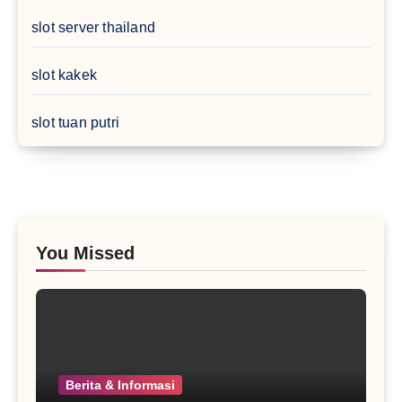
slot server thailand
slot kakek
slot tuan putri
You Missed
Berita & Informasi