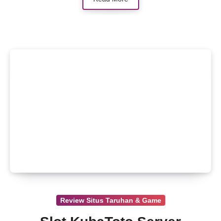
Review Situs Taruhan & Game