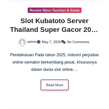
Review Situs Taruhan & Game
Slot Kubatoto Server
Thailand Super Gacor 2025
Terbaru – Panduan
admin
May 7, 2025
No Comments
Lengkap Slot Online
Terpercaya di Indonesia
Pendahuluan Pada tahun 2025, industri perjudian
online semakin berkembang pesat, khususnya
dalam dunia slot online.…
Read More