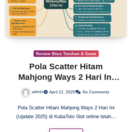
Review Situs Taruhan & Game
Pola Scatter Hitam
Mahjong Ways 2 Hari Ini
(Update 2025) di KubaToto
admin
April 22, 2025
No Comments
| Slot Online Dana Gacor
Terpercaya
Pola Scatter Hitam Mahjong Ways 2 Hari Ini
(Update 2025) di KubaToto Slot online telah…