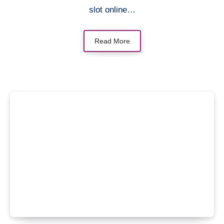
slot online…
Read More