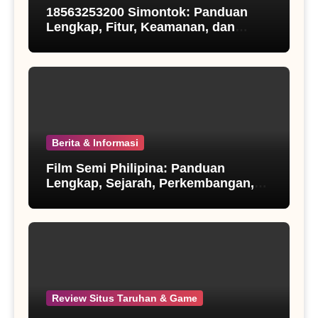
18563253200 Simontok: Panduan
Lengkap, Fitur, Keamanan, dan
Informasi Penting yang Perlu
Diketahui
Berita & Informasi
Film Semi Philipina: Panduan
Lengkap, Sejarah, Perkembangan,
dan Fakta yang Perlu Diketahui
Review Situs Taruhan & Game