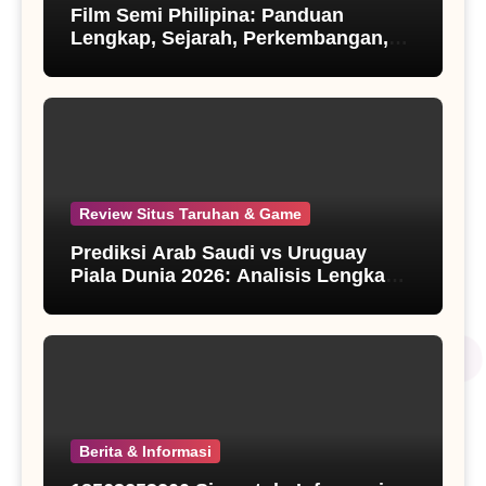
Film Semi Philipina: Panduan
Lengkap, Sejarah, Perkembangan,
dan Fakta yang Perlu Diketahui
Review Situs Taruhan & Game
Prediksi Arab Saudi vs Uruguay
Piala Dunia 2026: Analisis Lengkap,
Susunan Pemain, Head to Head, dan
Prediksi Skor Terbaru
Berita & Informasi