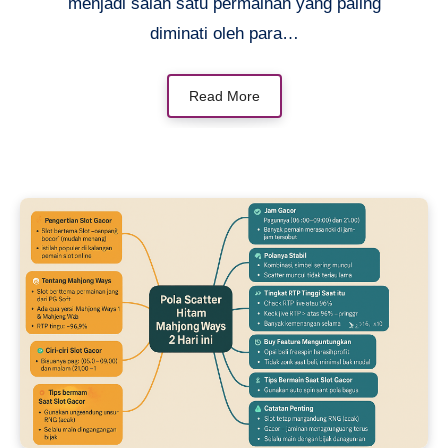
menjadi salah satu permainan yang paling
diminati oleh para…
Read More