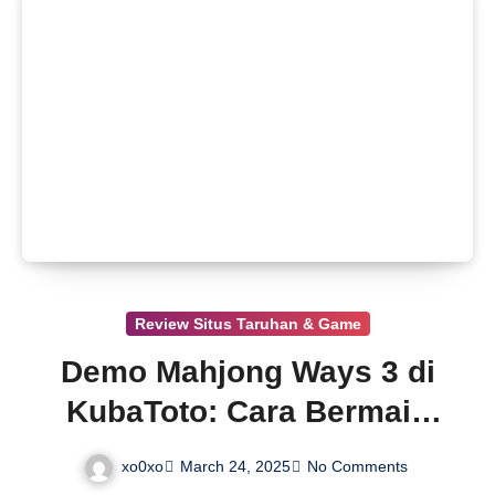
Review Situs Taruhan & Game
Demo Mahjong Ways 3 di
KubaToto: Cara Bermain
dan Menang Tanpa Risiko
xo0xo
March 24, 2025
No Comments