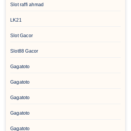
Slot raffi ahmad
LK21
Slot Gacor
Slot88 Gacor
Gagatoto
Gagatoto
Gagatoto
Gagatoto
Gagatoto