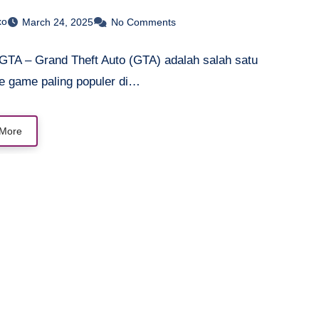
in PS2, PS3, PS4, dan PC
xo
March 24, 2025
No Comments
TA – Grand Theft Auto (GTA) adalah salah satu
se game paling populer di…
More