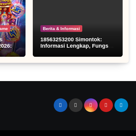
Game
Berita & Informasi
s
18563253200 Simontok:
2026:
Informasi Lengkap, Fungsi,
usunan
Cara Kerja, dan Hal Penting
, dan
yang Perlu Diketahui