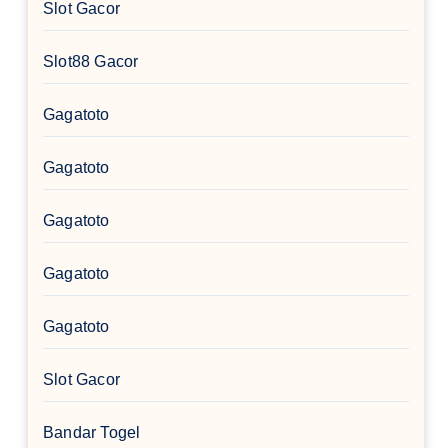
Slot Gacor
Slot88 Gacor
Gagatoto
Gagatoto
Gagatoto
Gagatoto
Gagatoto
Slot Gacor
Bandar Togel