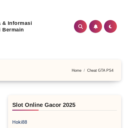
a & Informasi
i Bermain
Home
Cheat GTA PS4
Slot Online Gacor 2025
Hoki88