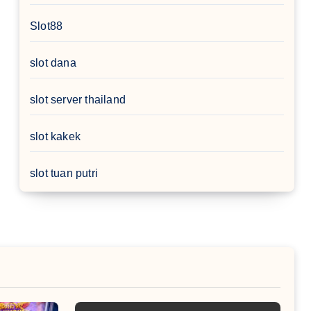
Slot88
slot dana
slot server thailand
slot kakek
slot tuan putri