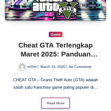
Game
Cheat GTA Terlengkap
Maret 2025: Panduan
Bahasa Indonesia untuk
xo0xo
March 24, 2025
No Comments
Pemain PS2, PS3, PS4,
dan PC
CHEAT GTA – Grand Theft Auto (GTA) adalah
salah satu franchise game paling populer di…
Read More