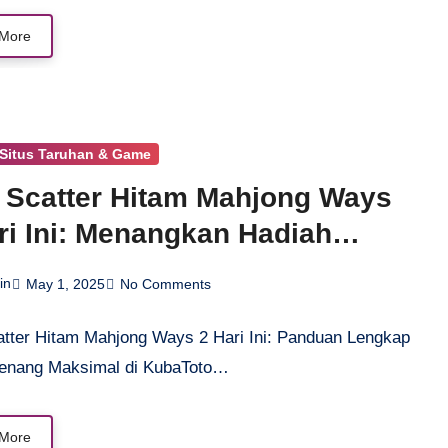
More
Situs Taruhan & Game
 Scatter Hitam Mahjong Ways
ri Ini: Menangkan Hadiah
imal di KubaToto
in
May 1, 2025
No Comments
atter Hitam Mahjong Ways 2 Hari Ini: Panduan Lengkap
enang Maksimal di KubaToto…
More