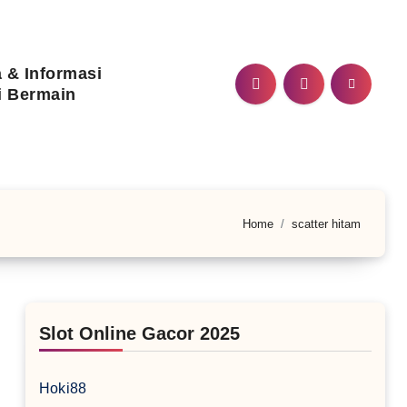
a & Informasi
i Bermain
Home
scatter hitam
Slot Online Gacor 2025
Hoki88