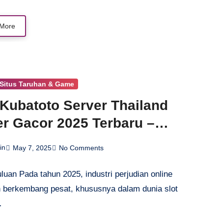
More
Situs Taruhan & Game
 Kubatoto Server Thailand
r Gacor 2025 Terbaru –
uan Lengkap Slot Online
in
May 7, 2025
No Comments
ercaya di Indonesia
uan Pada tahun 2025, industri perjudian online
 berkembang pesat, khususnya dalam dunia slot
…