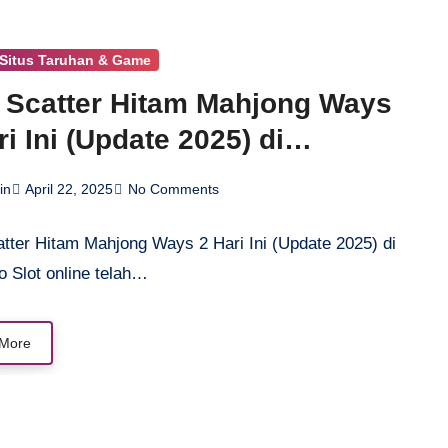
Situs Taruhan & Game
 Scatter Hitam Mahjong Ways
ri Ini (Update 2025) di
Toto | Slot Online Dana Gacor
in
April 22, 2025
No Comments
ercaya
atter Hitam Mahjong Ways 2 Hari Ini (Update 2025) di
o Slot online telah…
More