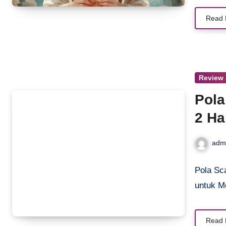
Read 
Review 
Pola
2 Ha
Maks
adm
Pola Sc
untuk M
Read 