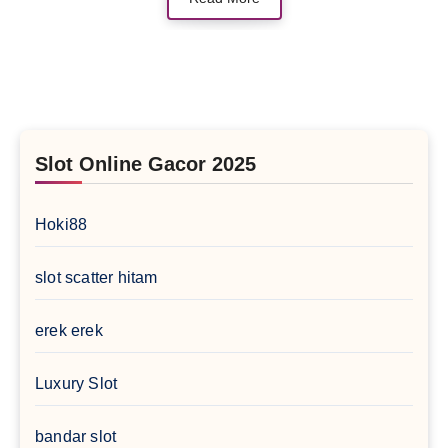
Slot Online Gacor 2025
Hoki88
slot scatter hitam
erek erek
Luxury Slot
bandar slot