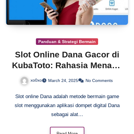
Panduan & Strategi Bermain
Slot Online Dana Gacor di
KubaToto: Rahasia Menang
Besar dengan RTP Tinggi
xo0xo
March 24, 2025
No Comments
Slot online Dana adalah metode bermain game
slot menggunakan aplikasi dompet digital Dana
sebagai alat…
Read More