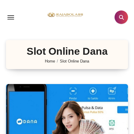
Skip
to
content
Slot Online Dana
Home
Slot Online Dana