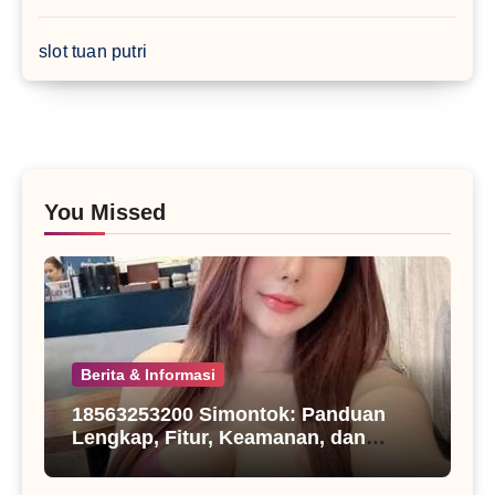
slot tuan putri
You Missed
Berita & Informasi
18563253200 Simontok: Panduan
Lengkap, Fitur, Keamanan, dan
Informasi Penting yang Perlu
Diketahui