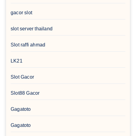
gacor slot
slot server thailand
Slot raffi ahmad
LK21
Slot Gacor
Slot88 Gacor
Gagatoto
Gagatoto