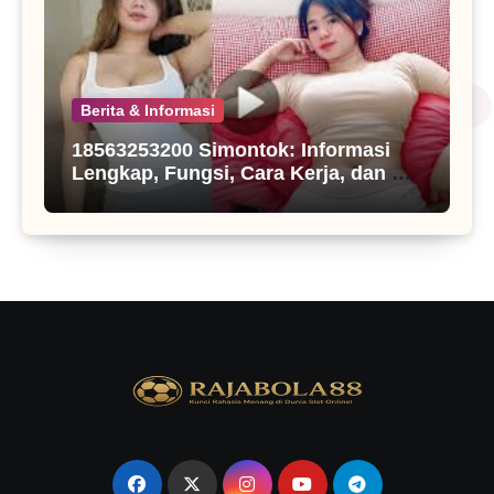
Berita & Informasi
18563253200 Simontok: Informasi
Lengkap, Fungsi, Cara Kerja, dan Hal
Penting yang Perlu Diketahui