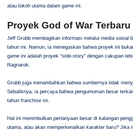
atau tokoh utama dalam game ini.
Proyek God of War Terbaru
Jeff Grubb membagikan informasi melalui media sosial 
tahun ini. Namun, ia menegaskan bahwa proyek ini bukan
game ini adalah proyek “side-story” dengan cakupan lebi
Ragnarok.
Grubb juga menambahkan bahwa sumbernya tidak menyeb
Sebaliknya, ia percaya bahwa pengumuman besar terkait
tahun franchise ini.
Hal ini menimbulkan pertanyaan besar di kalangan peng
utama, atau akan memperkenalkan karakter baru? Jika 