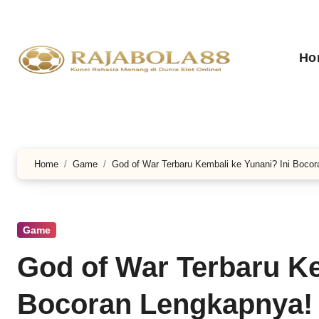
Skip
to
content
Ho
Home
Game
God of War Terbaru Kembali ke Yunani? Ini Boco
Game
God of War Terbaru Ke
Bocoran Lengkapnya!