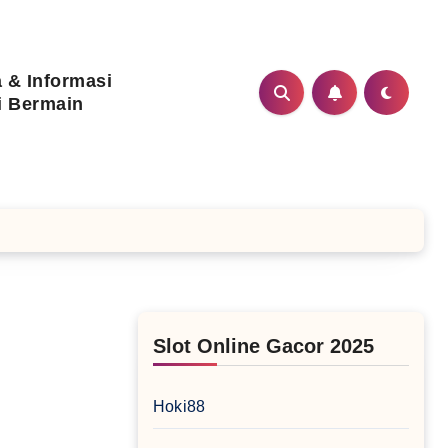
a & Informasi
i Bermain
Slot Online Gacor 2025
Hoki88