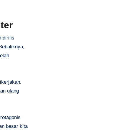
ter
dirilis
Sebaliknya,
telah
kerjakan.
aan ulang
rotagonis
n besar kita