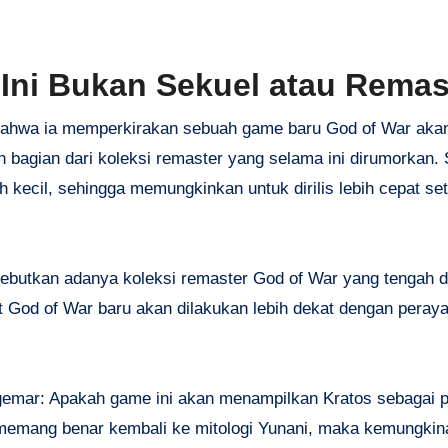
 Ini Bukan Sekuel atau Remas
bahwa ia memperkirakan sebuah game baru God of War akan 
 bagian dari koleksi remaster yang selama ini dirumorkan. 
h kecil, sehingga memungkinkan untuk dirilis lebih cepat se
utkan adanya koleksi remaster God of War yang tengah di
 God of War baru akan dilakukan lebih dekat dengan peray
gemar: Apakah game ini akan menampilkan Kratos sebagai p
memang benar kembali ke mitologi Yunani, maka kemungkina