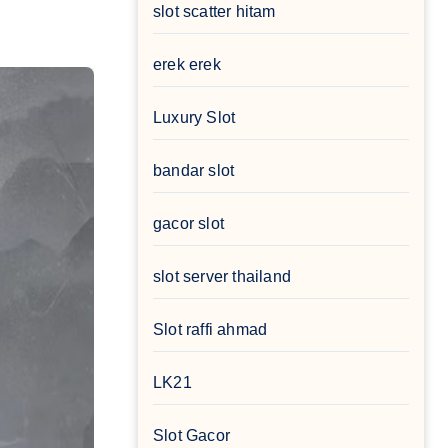
slot scatter hitam
erek erek
Luxury Slot
bandar slot
gacor slot
slot server thailand
Slot raffi ahmad
LK21
Slot Gacor