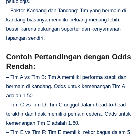
psikologis.
– Faktor Kandang dan Tandang: Tim yang bermain di
kandang biasanya memiliki peluang menang lebih
besar karena dukungan suporter dan kenyamanan
lapangan sendiri.
Contoh Pertandingan dengan Odds
Rendah:
– Tim A vs Tim B: Tim A memiliki performa stabil dan
bermain di kandang. Odds untuk kemenangan Tim A
adalah 1.50.
– Tim C vs Tim D: Tim C unggul dalam head-to-head
terakhir dan tidak memiliki pemain cedera. Odds untuk
kemenangan Tim C adalah 1.60.
– Tim E vs Tim F: Tim E memiliki rekor bagus dalam 5