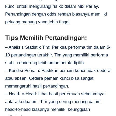
kunci untuk mengurangi risiko dalam Mix Parlay.
Pertandingan dengan odds rendah biasanya memiliki
peluang menang yang lebih tinggi.
Tips Memilih Pertandingan:
– Analisis Statistik Tim: Periksa performa tim dalam 5-
10 pertandingan terakhir. Tim yang memiliki performa
stabil cenderung lebih aman untuk dipilih.
– Kondisi Pemain: Pastikan pemain kunci tidak cedera
atau absen. Cedera pemain kunci bisa sangat
memengaruhi hasil pertandingan.
– Head-to-Head: Lihat hasil pertemuan sebelumnya
antara kedua tim. Tim yang sering menang dalam
head-to-head biasanya memiliki keunggulan