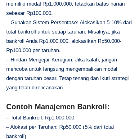
memiliki modal Rp1.000.000, tetapkan batas harian
sebesar Rp100.000.
– Gunakan Sistem Persentase: Alokasikan 5-10% dari
total bankroll untuk setiap taruhan. Misalnya, jika
bankroll Anda Rp1.000.000, alokasikan Rp50.000-
Rp100.000 per taruhan.
– Hindari Mengejar Kerugian: Jika kalah, jangan
mencoba untuk langsung mengembalikan modal
dengan taruhan besar. Tetap tenang dan ikuti strategi
yang telah direncanakan.
Contoh Manajemen Bankroll:
– Total Bankroll: Rp1.000.000
– Alokasi per Taruhan: Rp50.000 (5% dari total
bankroll)