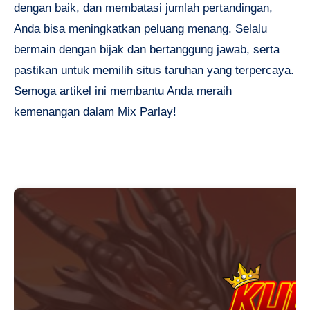
dengan baik, dan membatasi jumlah pertandingan,
Anda bisa meningkatkan peluang menang. Selalu
bermain dengan bijak dan bertanggung jawab, serta
pastikan untuk memilih situs taruhan yang terpercaya.
Semoga artikel ini membantu Anda meraih
kemenangan dalam Mix Parlay!