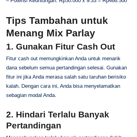
– Potensi Keuntungan: Rp50.000 x 9.33 = Rp466.500
Tips Tambahan untuk
Menang Mix Parlay
1. Gunakan Fitur Cash Out
Fitur cash out memungkinkan Anda untuk menarik
dana sebelum semua pertandingan selesai. Gunakan
fitur ini jika Anda merasa salah satu taruhan berisiko
kalah. Dengan cara ini, Anda bisa menyelamatkan
sebagian modal Anda.
2. Hindari Terlalu Banyak
Pertandingan