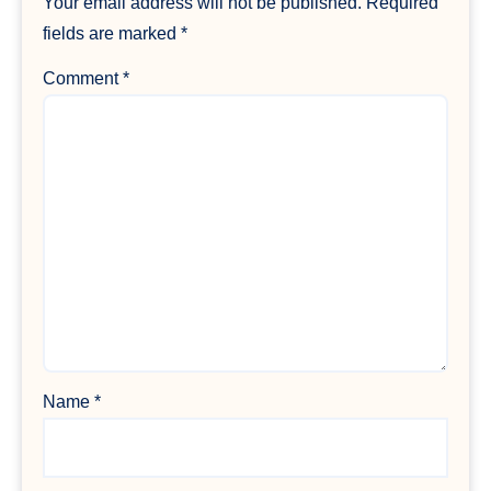
Your email address will not be published.
Required
fields are marked
*
Comment
*
Name
*