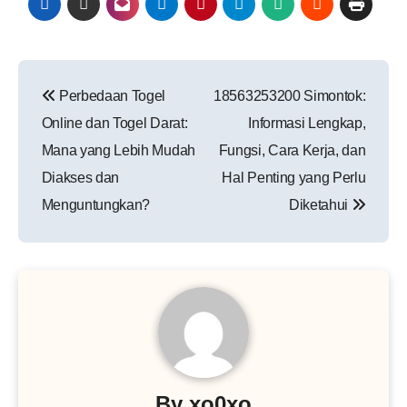
Post
Perbedaan Togel
18563253200 Simontok:
navigation
Online dan Togel Darat:
Informasi Lengkap,
Mana yang Lebih Mudah
Fungsi, Cara Kerja, dan
Diakses dan
Hal Penting yang Perlu
Menguntungkan?
Diketahui
By
xo0xo