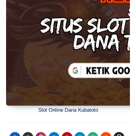
Slot Online Dana Kubatoto