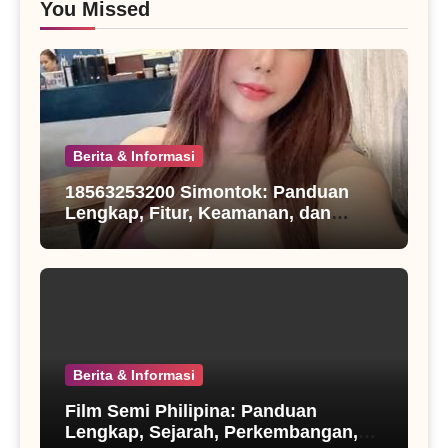
You Missed
Berita & Informasi
18563253200 Simontok: Panduan
Lengkap, Fitur, Keamanan, dan
Informasi Penting yang Perlu
Diketahui
Berita & Informasi
Film Semi Philipina: Panduan
Lengkap, Sejarah, Perkembangan,