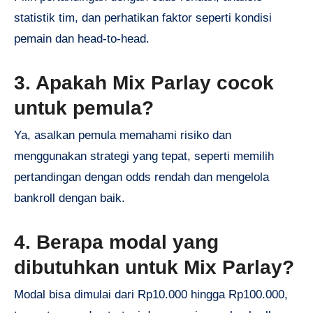
statistik tim, dan perhatikan faktor seperti kondisi
pemain dan head-to-head.
3. Apakah Mix Parlay cocok
untuk pemula?
Ya, asalkan pemula memahami risiko dan
menggunakan strategi yang tepat, seperti memilih
pertandingan dengan odds rendah dan mengelola
bankroll dengan baik.
4. Berapa modal yang
dibutuhkan untuk Mix Parlay?
Modal bisa dimulai dari Rp10.000 hingga Rp100.000,